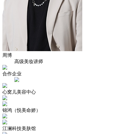
周博
高级美妆讲师
合作企业
心窝儿美容中心
锦鸿（悦美命娇）
江澜科技美肤馆