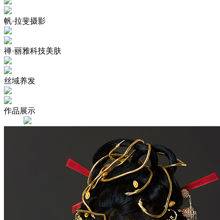
帆·拉斐摄影
禅·丽雅科技美肤
丝域养发
作品展示