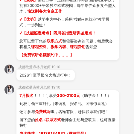
拥有20000+平米独立欧式校园，每年培养众多复合型人
才，
输送到各大名企工作
技能+创业
火热报名中
√【优势】
以学生为中心，采用“技能+创就业”教学模
式，一步到位！
美妆专业
√【技能鉴定考点】四川省指定培训鉴定点！
您可以留下您的
联系方式
和需要咨询的问题，稍后我会
技能+创业
将相关
课程资料、教学内容、课程费用
告知您
火热报名中
【免费试听名额预约中。。。】
美甲/美睫/半永久专业
成都欧曼谛林月老师 19:10
师资力量
2026年夏季报名火热进行中！
成都欧曼谛林月老师 19:10
7月报名
！！！可享受
300-2100元
（助学金！！！）
到校可领三重好礼（来访礼、报名礼、团报惊喜礼）
还可参与
免费试听
哦，名额有限，赶快联系我们吧！
留下您的
姓名+联系方式
老师会主动与您联系，也可直接
拨打
咨询热线：19136134831（微信同号）