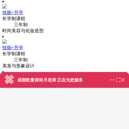
技能+升学
长学制课程
三年制
时尚美容与化妆造型
技能+升学
长学制课程
三年制
美发与形象设计
成都欧曼谛林月老师 正在为您服务
技能+创业
火热报名中
成都欧曼谛林月老师 07:55
美发专业
您好！欢迎访问欧曼谛美业学校官方网站，我是专业老
师林月，很高兴认识你
技能+创业
√【品牌】
38年办学经验-上市品牌规范化办学，隶属于
火热报名中
中国东方教育集团
美容专业
√【规模】
集团办学，是西南地区口碑极佳的美业学校，